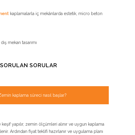
ment
kaplamalarla iç mekânlarda estetik, micro beton
dış mekan tasarımı
A SORULAN SORULAR
Zemin kaplama süreci nasıl başlar?
 keşif yapılır, zemin ölçümleri alınır ve uygun kaplama
lenir. Ardından fiyat teklifi hazırlanır ve uygulama planı