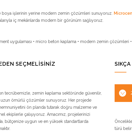
e boya işlerinin yerine modern zemin çözümleri sunuyoruz.
Microce
larıyla iç mekânlarda modern bir görünüm sağlıyoruz.
ment uygulaması • micro beton kaplama • modern zemin çözümleri • 
NEDEN SEÇMELİSİNİZ
SIKÇ
şkın tecrübemizle, zemin kaplama sektöründe güvenilir,
ve uzun ömürlü çözümler sunuyoruz. Her projede
memnuniyetini ön planda tutarak doğru malzeme ve
el ekiplerle çalışıyoruz. Amacımız, projelerinizi
a, bütçenize uygun ve en yüksek standartlarda
Öncelikle
aktır.
türü belir