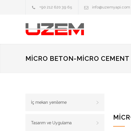
+90 212 620 39 65
info@uzemyapi.com
MİCRO BETON-MİCRO CEMENT
İç mekan yenileme
MİC
Tasarım ve Uygulama