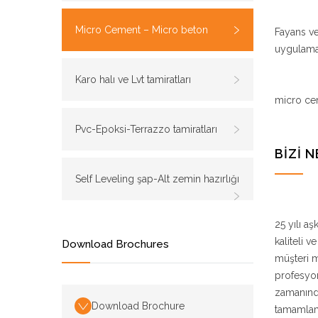
Micro Cement – Micro beton
Fayans v
uygulama
Karo halı ve Lvt tamiratları
micro ce
Pvc-Epoksi-Terrazzo tamiratları
BİZİ 
Self Leveling şap-Alt zemin hazırlığı
25 yılı a
kaliteli 
Download Brochures
müşteri 
profesyon
zamanınd
Download Brochure
tamamlam