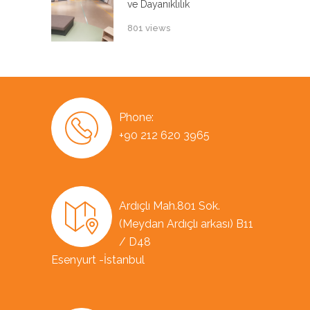
ve Dayanıklılık
801 views
Phone:
+90 212 620 3965
Ardıçlı Mah.801 Sok.
(Meydan Ardıçlı arkası) B11
/ D48
Esenyurt -İstanbul