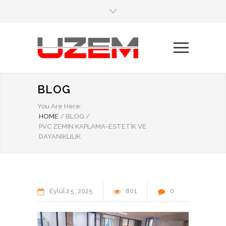
BLOG
You Are Here:
HOME
/
BLOG
/
PVC ZEMIN KAPLAMA-ESTETIK VE
DAYANIKLILIK
Eylül
25
2025
801
0