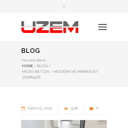
BLOG
You Are Here:
HOME
/
BLOG
/
MICRO BETON — MODERN VE MINIMALIST
ZEMINLER
Ekim
23
2025
938
0