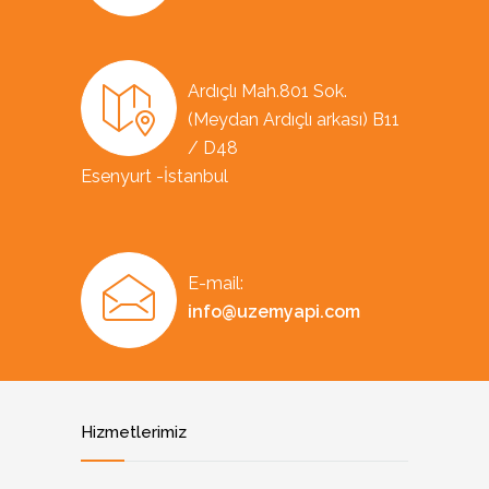
Ardıçlı Mah.801 Sok.
(Meydan Ardıçlı arkası) B11
/ D48
Esenyurt -İstanbul
E-mail:
info@uzemyapi.com
Hizmetlerimiz