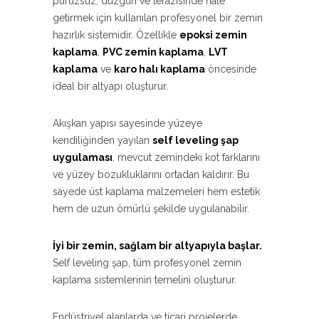
pürüzsüz, düzgün ve terazisinde hale
getirmek için kullanılan profesyonel bir zemin
hazırlık sistemidir. Özellikle
epoksi zemin
kaplama
,
PVC zemin kaplama
,
LVT
kaplama
ve
karo halı kaplama
öncesinde
ideal bir altyapı oluşturur.
Akışkan yapısı sayesinde yüzeye
kendiliğinden yayılan
self leveling şap
uygulaması
, mevcut zemindeki kot farklarını
ve yüzey bozukluklarını ortadan kaldırır. Bu
sayede üst kaplama malzemeleri hem estetik
hem de uzun ömürlü şekilde uygulanabilir.
İyi bir zemin, sağlam bir altyapıyla başlar.
Self leveling şap, tüm profesyonel zemin
kaplama sistemlerinin temelini oluşturur.
Endüstriyel alanlarda ve ticari projelerde