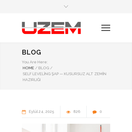
BLOG
You Are Here:
HOME
/
BLOG
/
SELF LEVELING ŞAP — KUSURSUZ ALT ZEMIN
HAZIRLIĞI
Eylül
24
2025
826
0