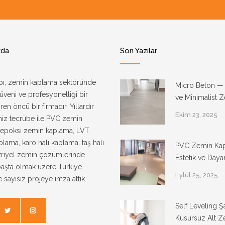
zda
Son Yazılar
ı, zemin kaplama sektöründe
Micro Beton —
güveni ve profesyonelliği bir
ve Minimalist 
ren öncü bir firmadır. Yıllardır
Ekim 23, 2025
miz tecrübe ile PVC zemin
 epoksi zemin kaplama, LVT
lama, karo halı kaplama, taş halı
PVC Zemin Ka
triyel zemin çözümlerinde
Estetik ve Dayan
başta olmak üzere Türkiye
Eylül 25, 2025
 sayısız projeye imza attık.
Self Leveling 
Kusursuz Alt Z