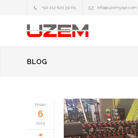
+90 212 620 39 65
info@uzemyapi.com
BLOG
Nisan
6
2025