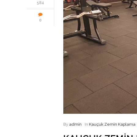
584
0
By
admin
In
Kauçuk Zemin Kaplama