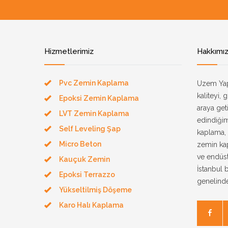
Hizmetlerimiz
Hakkımı
Pvc Zemin Kaplama
Uzem Yap
kaliteyi, 
Epoksi Zemin Kaplama
araya geti
LVT Zemin Kaplama
edindiği
Self Leveling Şap
kaplama,
Micro Beton
zemin kap
ve endüs
Kauçuk Zemin
İstanbul 
Epoksi Terrazzo
genelinde
Yükseltilmiş Döşeme
Karo Halı Kaplama