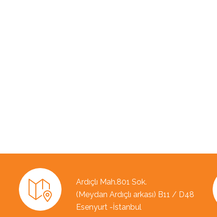
Ardıçlı Mah.801 Sok.
(Meydan Ardıçlı arkası) B11 / D48
Esenyurt -İstanbul