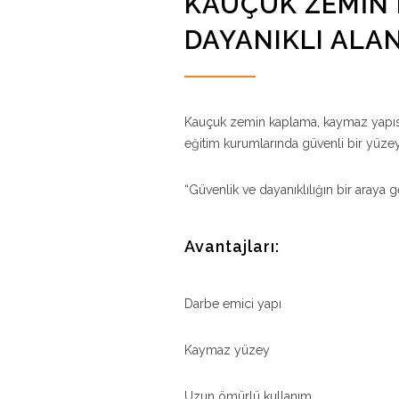
KAUÇUK ZEMIN 
DAYANIKLI ALA
Kauçuk zemin kaplama, kaymaz yapısı 
eğitim kurumlarında güvenli bir yüzey o
“Güvenlik ve dayanıklılığın bir araya g
Avantajları:
Darbe emici yapı
Kaymaz yüzey
Uzun ömürlü kullanım