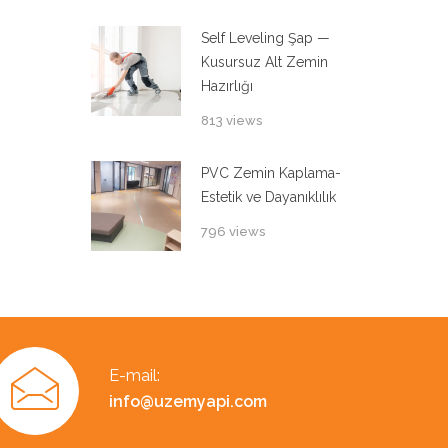
Self Leveling Şap —
Kusursuz Alt Zemin
Hazırlığı
813 views
PVC Zemin Kaplama-
Estetik ve Dayanıklılık
796 views
E-mail:
info@uzemyapi.com