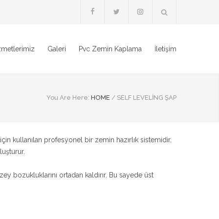
zmetlerimiz
Galeri
Pvc Zemin Kaplama
İletişim
You Are Here:
HOME
/
SELF LEVELING ŞAP
 kullanılan profesyonel bir zemin hazırlık sistemidir.
luşturur.
zey bozukluklarını ortadan kaldırır. Bu sayede üst