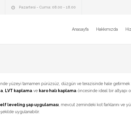
Pazartesi - Cuma: 08.00 - 18.00
Anasayfa
Hakkımızda
Hi
de yüzeyi tamamen pürüzsüz, düzgün ve terazisinde hale getirmek için
ma
,
LVT kaplama
ve
karo halı kaplama
öncesinde ideal bir altyapı o
self leveling şap uygulaması
, mevcut zemindeki kot farklarını ve yü
kilde uygulanabilir.