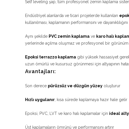
Self leveling şap, tüm profesyonel zemin kaplama sisteml
Endüstriyel alanlarda ve ticari projelerde kullanılan
epok
kullanılması, kaplamanın performansını ve dayanıklılığını ci
Aynı şekilde
PVC zemin kaplama
ve
karo halı kapla
yerlerinde açılma oluşmaz ve profesyonel bir görünüm e
Epoksi terrazzo kaplama
gibi yüksek hassasiyet gerek
uzun ömürlü ve kusursuz görünmesi için altyapının hatas
Avantajları:
Son derece
pürüzsüz ve düzgün yüzey
oluşturur
Hızlı uygulanır
, kısa sürede kaplamaya hazır hale gelir
Epoksi, PVC, LVT ve karo halı kaplamalar için
ideal alt
Üst kaplamaların ömrünü ve performansını artırır