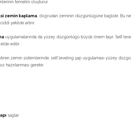
erinin temelini oluşturur.
si zemin kaplama
, doğrudan zeminin düzgünlüğüne bağlıdır. Bu ne
ddi şekilde artırır.
ma
uygulamalarında da yüzey düzgünlüğü büyük önem taşır. Self lev
lde edilir.
tiren zemin sistemlerinde, self leveling şap uygulaması yüzey düzgünl
ız hazırlanması gerekir.
yapı
sağlar