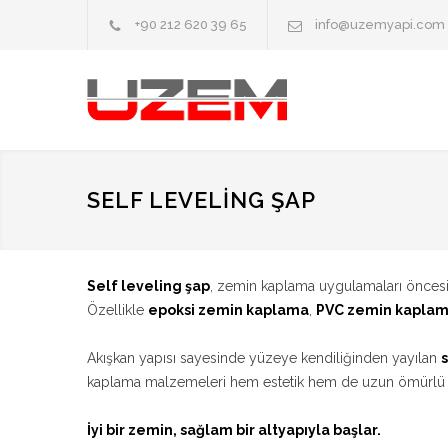
+90 212 620 39 65
info@uzemyapi.com
SELF LEVELING ŞAP
Self leveling şap
, zemin kaplama uygulamaları öncesin
Özellikle
epoksi zemin kaplama
,
PVC zemin kapla
Akışkan yapısı sayesinde yüzeye kendiliğinden yayılan
kaplama malzemeleri hem estetik hem de uzun ömürlü şe
İyi bir zemin, sağlam bir altyapıyla başlar.