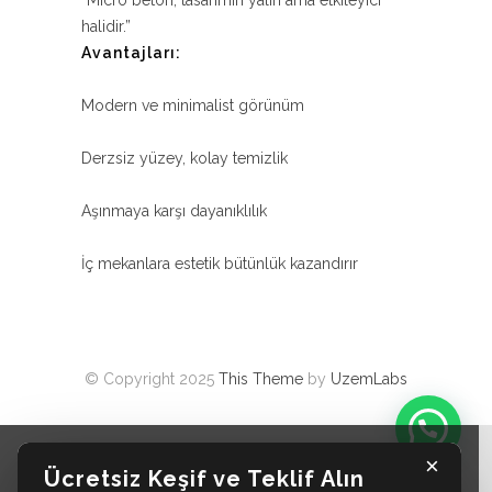
“Micro beton, tasarımın yalın ama etkileyici
halidir.”
Avantajları:
Modern ve minimalist görünüm
Derzsiz yüzey, kolay temizlik
Aşınmaya karşı dayanıklılık
İç mekanlara estetik bütünlük kazandırır
© Copyright 2025
This Theme
by
UzemLabs
×
Ücretsiz Keşif ve Teklif Alın