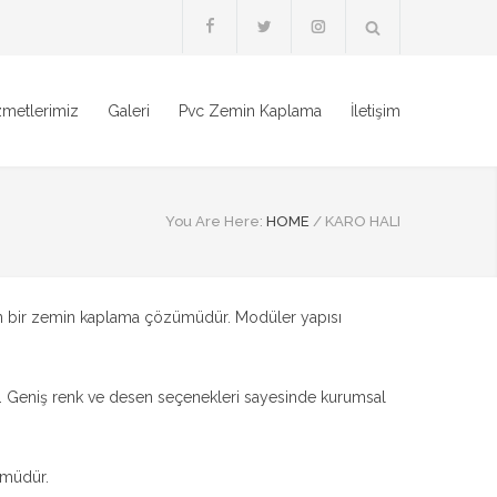
zmetlerimiz
Galeri
Pvc Zemin Kaplama
İletişim
You Are Here:
HOME
/
KARO HALI
odern bir zemin kaplama çözümüdür. Modüler yapısı
rur. Geniş renk ve desen seçenekleri sayesinde kurumsal
ümüdür.