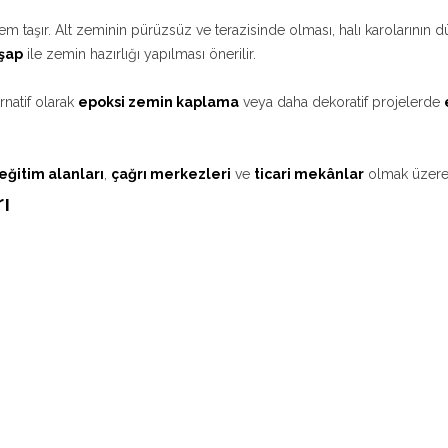
taşır. Alt zeminin pürüzsüz ve terazisinde olması, halı karolarının
 şap
ile zemin hazırlığı yapılması önerilir.
rnatif olarak
epoksi zemin kaplama
veya daha dekoratif projelerde
eğitim alanları
,
çağrı merkezleri
ve
ticari mekânlar
olmak üzere b
ı