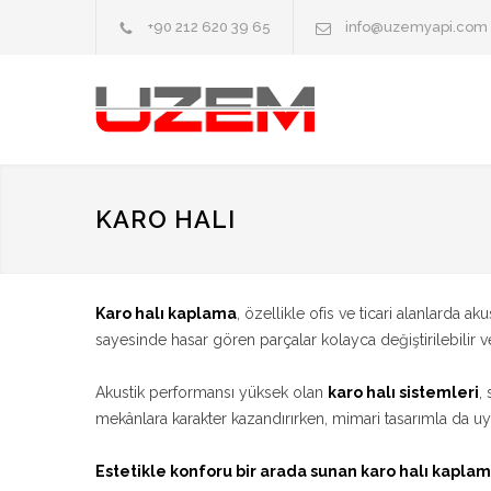
+90 212 620 39 65
info@uzemyapi.com
KARO HALI
Karo halı kaplama
, özellikle ofis ve ticari alanlarda
sayesinde hasar gören parçalar kolayca değiştirilebilir 
Akustik performansı yüksek olan
karo halı sistemleri
,
mekânlara karakter kazandırırken, mimari tasarımla da 
Estetikle konforu bir arada sunan karo halı kapla