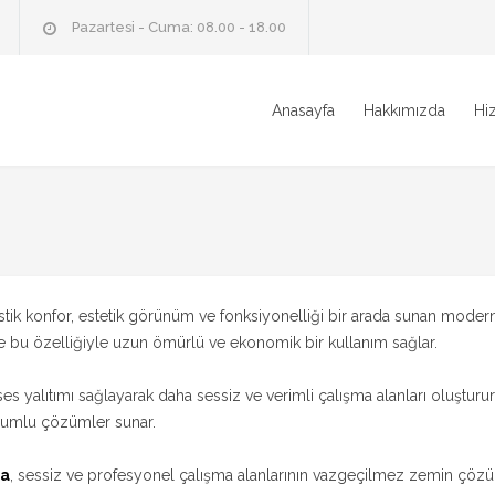
Pazartesi - Cuma: 08.00 - 18.00
Anasayfa
Hakkımızda
Hi
 akustik konfor, estetik görünüm ve fonksiyonelliği bir arada sunan m
ve bu özelliğiyle uzun ömürlü ve ekonomik bir kullanım sağlar.
 ses yalıtımı sağlayarak daha sessiz ve verimli çalışma alanları oluştu
uyumlu çözümler sunar.
ma
, sessiz ve profesyonel çalışma alanlarının vazgeçilmez zemin çöz