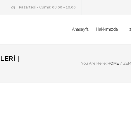
Pazartesi - Cuma: 08.00 - 18.00
Anasayfa
Hakkımızda
Hi
ERI |
You Are Here:
HOME
/
ZEM