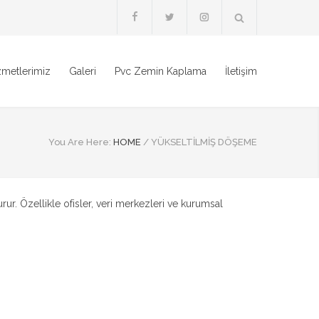
zmetlerimiz
Galeri
Pvc Zemin Kaplama
İletişim
You Are Here:
HOME
/
YÜKSELTILMIŞ DÖŞEME
ur. Özellikle ofisler, veri merkezleri ve kurumsal