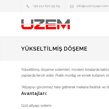
+90 212 620 39 65
info@uzemyapi.com
YÜKSELTILMIŞ DÖŞEME
Yükseltilmiş döşeme sistemleri, modern binalarda kablo ve
yapılarda tercih edilir. Pratik montajı ve esnek kullanım
“Altyapıyı görünmez hale getirerek mekana ferahlık ve dü
Avantajları:
Gizli altyapı sistemi