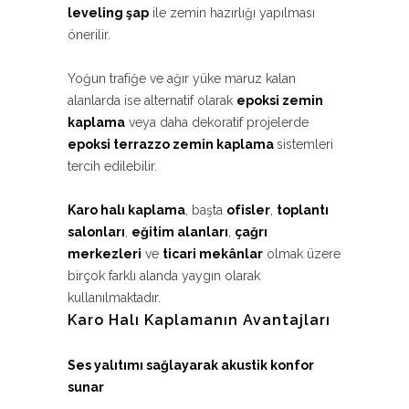
leveling şap
ile zemin hazırlığı yapılması
önerilir.
Yoğun trafiğe ve ağır yüke maruz kalan
alanlarda ise alternatif olarak
epoksi zemin
kaplama
veya daha dekoratif projelerde
epoksi terrazzo zemin kaplama
sistemleri
tercih edilebilir.
Karo halı kaplama
, başta
ofisler
,
toplantı
salonları
,
eğitim alanları
,
çağrı
merkezleri
ve
ticari mekânlar
olmak üzere
birçok farklı alanda yaygın olarak
kullanılmaktadır.
Karo Halı Kaplamanın Avantajları
Ses yalıtımı sağlayarak akustik konfor
sunar