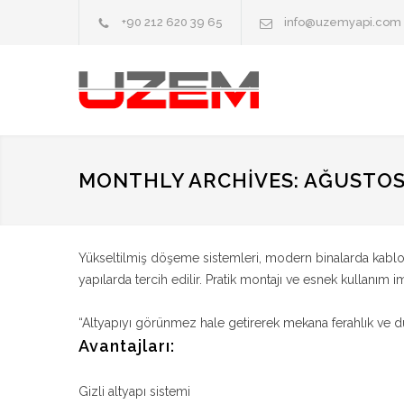
+90 212 620 39 65
info@uzemyapi.com
MONTHLY ARCHIVES: AĞUSTOS,
Yükseltilmiş döşeme sistemleri, modern binalarda kablo ve
yapılarda tercih edilir. Pratik montajı ve esnek kullanım
“Altyapıyı görünmez hale getirerek mekana ferahlık ve dü
Avantajları:
Gizli altyapı sistemi